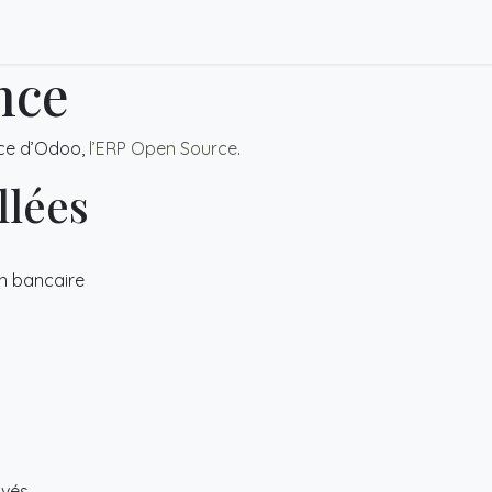
s
Nos services
Restauration rapide
Contactez-nous
nce
nce d’Odoo,
l’ERP Open Source
.
llées
on bancaire
ivés