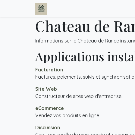
Se rendre au contenu
Page d'accueil
Chambres d'Hôte
Chateau de Ra
Informations sur le Chateau de Rance insta
Applications insta
Facturation
Factures, paiements, suivis et synchronisati
Site Web
Constructeur de sites web d'entreprise
eCommerce
Vendez vos produits en ligne
Discussion
Chat, passerelle de messagerie et canaux pr