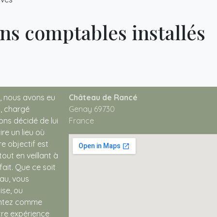
ans comptables installés
, nous avons eu
Château de Rancé
, chargé
Genay 69730
ons décidé de lui
France
re un lieu où
re objectif est
out en veillant à
fait. Que ce soit
eau, vous
ise, ou
entez comme
tre expérience