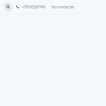
+33765267140
Se connecter